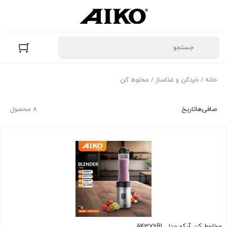
خانه
/
خردکن و غذاساز
/ مخلوط کن
صافی‌ها
تاریخ
۸ محصول
مخلوط کن آیکو مدل AK376BL