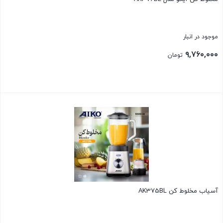
موجود در انبار
۹,۷۶۰,۰۰۰
تومان
بستن
آسیاب مخلوط کن AK375BL