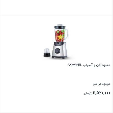
بستن
مخلوط کن و آسیاب AK373BL
موجود در انبار
۱۱,۵۲۰,۰۰۰
تومان