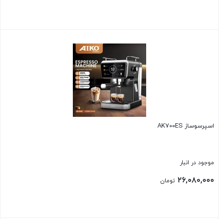
بستن
اسپرسوساز AK700ES
موجود در انبار
۲۶,۰۸۰,۰۰۰
تومان