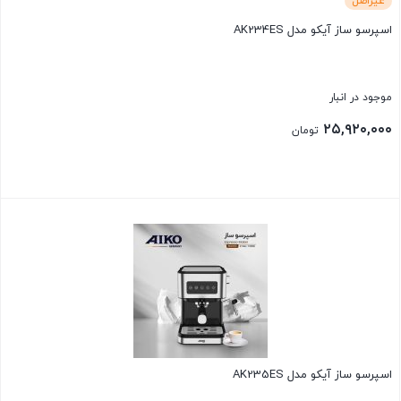
غیراصل
اسپرسو ساز آیکو مدل AK234ES
موجود در انبار
۲۵,۹۲۰,۰۰۰
تومان
بستن
اسپرسو ساز آیکو مدل AK235ES