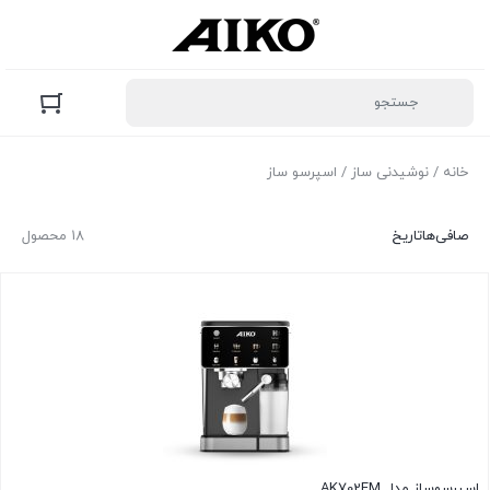
خانه
/
نوشیدنی ساز
/ اسپرسو ساز
صافی‌ها
تاریخ
۱۸ محصول
اسپرسوساز مدل AK702EM