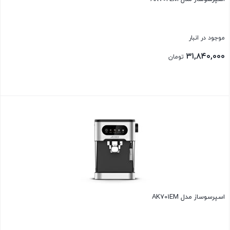
موجود در انبار
۳۱,۸۴۰,۰۰۰
تومان
بستن
اسپرسوساز مدل AK701EM