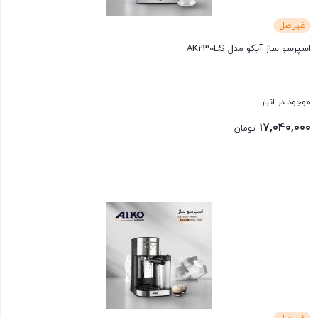
غیراصل
اسپرسو ساز آیکو مدل AK230ES
موجود در انبار
۱۷,۰۴۰,۰۰۰
تومان
بستن