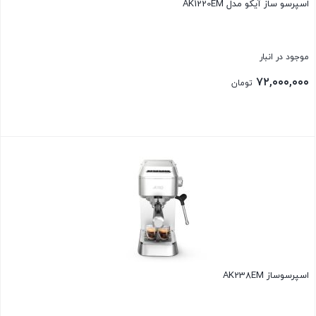
اسپرسو ساز آیکو مدل AK1220EM
موجود در انبار
۷۲,۰۰۰,۰۰۰
تومان
بستن
اسپرسوساز AK238EM