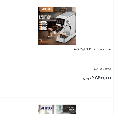
بستن
اسپرسوساز AK238ES Plus
موجود در انبار
۲۷,۲۰۰,۰۰۰
تومان
بستن