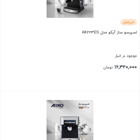
غیراصل
اسپرسو ساز آیکو مدل AK223ES
موجود در انبار
۱۶,۳۲۰,۰۰۰
تومان
بستن