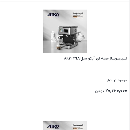
بستن
اسپرسوساز حرفه ای آیکو مدلAK233ES
موجود در انبار
۲۰,۶۴۰,۰۰۰
تومان
بستن