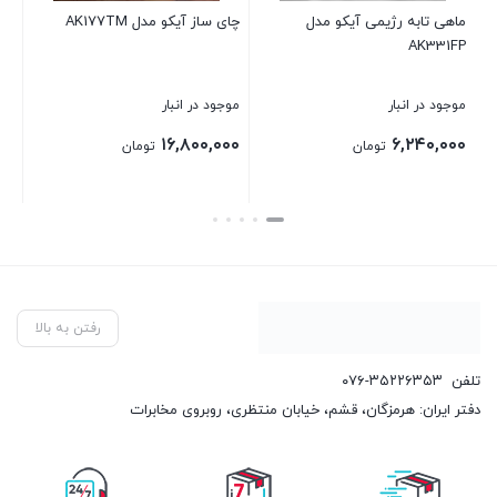
ماهی تابه رژیمی آیکو مدل
چای ساز آیکو مدل AK177TM
همز
AK331FP
موجود در انبار
موجود در انبار
موج
۰۰
۱۶,۸۰۰,۰۰۰
۶,۲۴۰,۰۰۰
تومان
تومان
بستن
بستن
بست
رفتن به بالا
تلفن
۰۷۶-۳۵۲۲۶۳۵۳
دفتر ایران: هرمزگان، قشم، خیابان منتظری، روبروی مخابرات