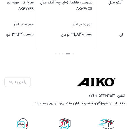
کو مدل
سرخ کن حرفه ای آیکو مدل
اتو بخار حرفه ای آیکو مدل
AK142SI
AK470FR
موجود در انبار
موجود در انبار
۸,۵۲۰,۰۰۰
۲۲,۲۴۰,۰۰۰
تومان
تومان
بستن
بستن
ب
رفتن به بالا
تلفن
۰۷۶-۳۵۲۲۶۳۵۳
دفتر ایران: هرمزگان، قشم، خیابان منتظری، روبروی مخابرات