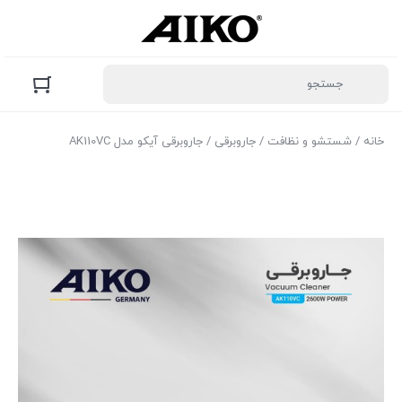
خانه
/
شستشو و نظافت
/
جاروبرقی
/ جاروبرقی آیکو مدل AK110VC