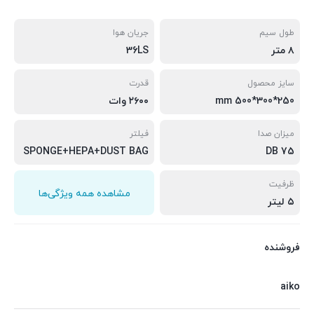
طول سیم
جریان هوا
۸ متر
36LS
سایز محصول
قدرت
mm 500*300*250
۲۶۰۰ وات
میزان صدا
فیلتر
SPONGE+HEPA+DUST BAG
75 DB
ظرفیت
مشاهده همه ویژگی‌ها
۵ لیتر
فروشنده
aiko