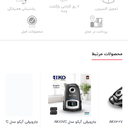
۷ روز گارانتی بازگشت
تحویل اکسپرس
پشتیبانی همیشگی
وجه
پرداخت در محل
محصولات اصل
محصولات مرتبط
جاروبرقی آیکو مدل AK112VC
جارو ایستاده آیکو مدل AK640VC
ج