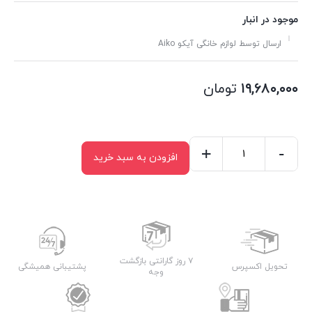
موجود در انبار
ارسال توسط لوازم خانگی آیکو Aiko
۱۹,۶۸۰,۰۰۰
تومان
+
-
افزودن به سبد خرید
پلوپز
هوشمند
آیکو
مدل
AK277RC
عدد
۷ روز گارانتی بازگشت
تحویل اکسپرس
پشتیبانی همیشگی
وجه