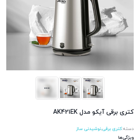
کتری برقی آیکو مدل AK421EK
دسته:
کتری برقی
,
نوشیدنی ساز
ویژگی‌ها