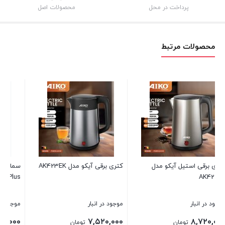
پرداخت در محل
محصولات اصل
محصولات مرتبط
سماور برقی آیکو مدل AK170TM
کتری برقی شیشه ای آیکو مدل
AK422EK
Plus
موجود در انبار
موجود در انبار
۸,۱۶۰,۰۰۰
۱۶,۳۲۰,۰۰۰
تومان
تومان