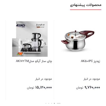
محصولات پیشنهادی
 مدلAK172TM
همزن صنعتی آیکو مدل
زودپز AK502PC
AK413SM
نبار
موجود در انبار
موجود در انبار
۱۱,۲۰۰,۰۰۰
۲۹,۷۶۰,۰۰۰
۱۵,
تومان
تومان
توم
بستن
بستن