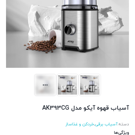
آسیاب قهوه آیکو مدل AK393CG
دسته:
آسیاب برقی
,
خردکن و غذاساز
ویژگی‌ها