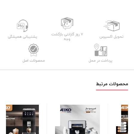
ساز
آیکو
مدل
AK234ES
عدد
۷ روز گارانتی بازگشت
تحویل اکسپرس
پشتیبانی همیشگی
وجه
پرداخت در محل
محصولات اصل
محصولات مرتبط