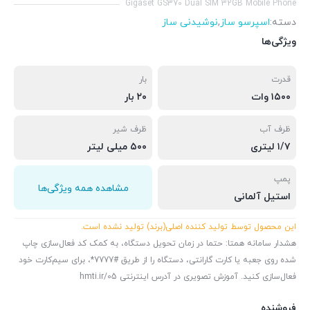
Gigaset GS370 Dual SIM 32GB Mobile Phone
دسته:
اسپرسو ساز
,
نوشیدنی ساز
ویژگی‌ها
قدرت
بار
۱۵۰۰ وات
۲۰ بار
ظرف آب
ظرف شیر
۱/۷ لیتری
۵۰۰ میلی لیتر
پمپ
مشاهده همه ویژگی‌ها
استیل آلمانی
این محصول توسط تولید کننده اصلی(برند) تولید نشده ‌است.
هشدار سامانه همتا: حتما در زمان تحویل دستگاه، به کمک کد فعال‌سازی چاپ
شده روی جعبه یا کارت گارانتی، دستگاه را از طریق #7777*، برای سیم‌کارت خود
فعال‌سازی کنید. آموزش تصویری در آدرس اینترنتی hmti.ir/05
فروشنده