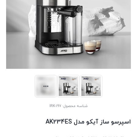
شناسه محصول:
IRK-197
اسپرسو ساز آیکو مدل AK234ES