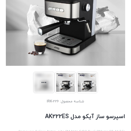
شناسه محصول:
IRK-226
اسپرسو ساز آیکو مدل AK222ES