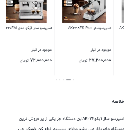
اسپرسو ساز آیکو مدل AK1220EM
اسپرسوساز مدل AK702EM
ا
موجود در انبار
موجود در انبار
م
۰
۳۱,۸۴۰,۰۰۰
۷۲,۰۰۰,۰۰۰
تومان
تومان
بستن
بستن
بس
خلاصه
اسپرسو ساز آیکوAK222این دستگاه جز یکی از پر فروش ترین
دستگاه های بازار می باشد ودارای سیستم قطع کن خودکار می