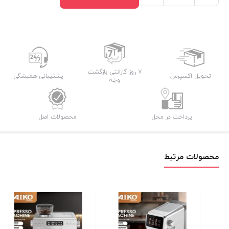
ساز
آیکو
مدل
AK222ES
عدد
۷ روز گارانتی بازگشت
تحویل اکسپرس
پشتیبانی همیشگی
وجه
پرداخت در محل
محصولات اصل
محصولات مرتبط