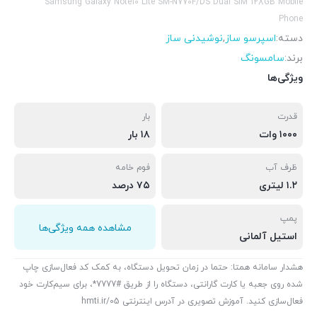
Samsung Galaxy Note10 Lite SM-N770F/DS Dual SIM 128GB Mobile
Phone
دسته:
اسپرسو ساز
,
نوشیدنی ساز
برند:
سامسونگ
ویژگی‌ها
قدرت
بار
۱۰۰۰ وات
۱۸ بار
ظرف آب
فوم خامه
۱.۲ لیتری
۷۵ درصد
پمپ
مشاهده همه ویژگی‌ها
استیل آلمانی
هشدار سامانه همتا: حتما در زمان تحویل دستگاه، به کمک کد فعال‌سازی چاپ
شده روی جعبه یا کارت گارانتی، دستگاه را از طریق #7777*، برای سیم‌کارت خود
فعال‌سازی کنید. آموزش تصویری در آدرس اینترنتی hmti.ir/05