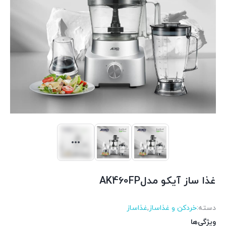
غذا ساز آیکو مدلAK460FP
دسته:
خردکن و غذاساز
,
غذاساز
ویژگی‌ها