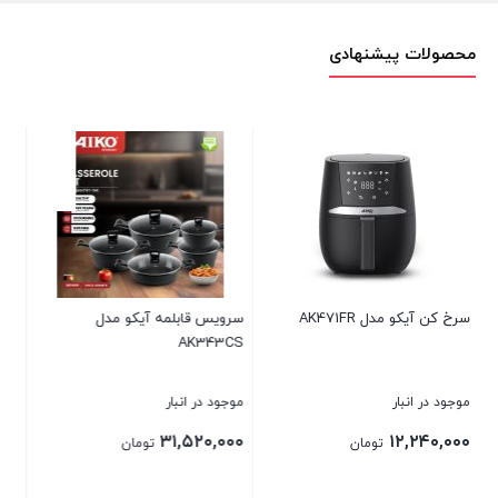
محصولات پیشنهادی
 مدل
اتو (بخارگر) دستی آیکو مدل
سرویس قابلمه آیکو مدل
AK344CS
AK600FS
موجود در انبار
موجود در انبار
۲۵,۴۴۰,۰۰۰
۸,۹۶۰,۰۰۰
ن
تومان
تومان