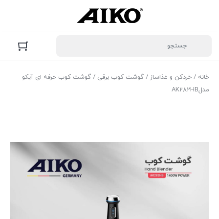
خانه
/
خردکن و غذاساز
/
گوشت کوب برقی
/ گوشت کوب حرفه ای آیکو
مدلAK282HB