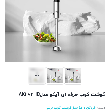
گوشت کوب حرفه ای آیکو مدلAK282HB
دسته:
خردکن و غذاساز
,
گوشت کوب برقی