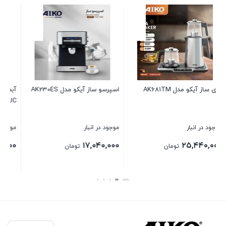
آبمیوه گیری تک آیکو مدل
فلاکس AK582VG
AK132JC
موجود در انبار
موجود در انبار
۴,۰۰۰,۰۰۰
۱۸,۲۴۰,۰۰۰
تومان
تومان
بستن
بستن