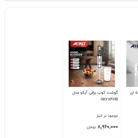
 حرفه ای
گوشت کوب برقی آیکو مدل
AK284HB
موجود در انبار
۸,۹۶۰,۰۰۰
تومان