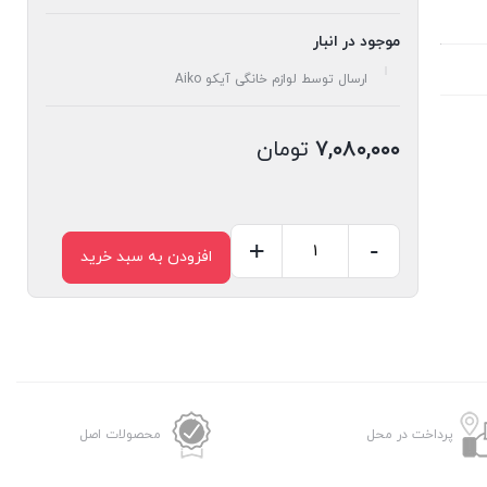
موجود در انبار
ارسال توسط لوازم خانگی آیکو Aiko
۷,۰۸۰,۰۰۰
تومان
+
-
افزودن به سبد خرید
گوشت
کوب
حرفه
ای
آیکو
مدل
پرداخت در محل
محصولات اصل
AK281HB
عدد