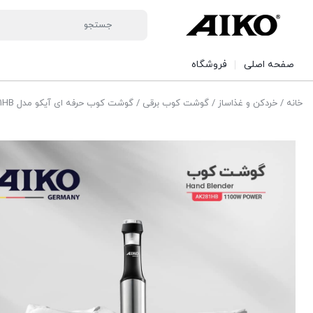
صفحه اصلی
فروشگاه
خانه
/
خردکن و غذاساز
/
گوشت کوب برقی
/ گوشت کوب حرفه ای آیکو مدل AK281HB