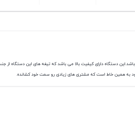
بستن
بستن
کوب حرفه ای آیکو مدلAK281HB داری توان 1100 وات می باشد.این دستگاه دارای کیفیت بالا می باشد که
شود به همین خاط است که مشتری های زیادی رو سمت خود کشانده.