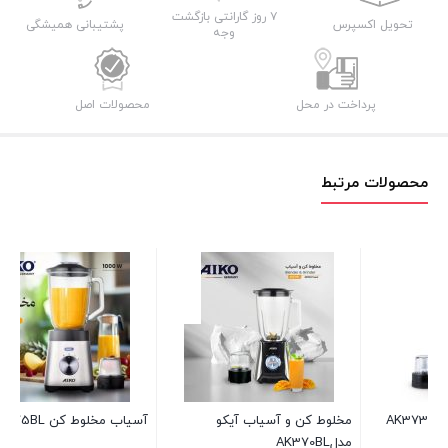
ای
۷ روز گارانتی بازگشت
تحویل اکسپرس
پشتیبانی همیشگی
وجه
آیکو
مدل
AK371BL
پرداخت در محل
محصولات اصل
عدد
محصولات مرتبط
آسیاب مخلوط کن AK375BL
مخلوط کن و آسیاب آیکو مدل
AK400BL