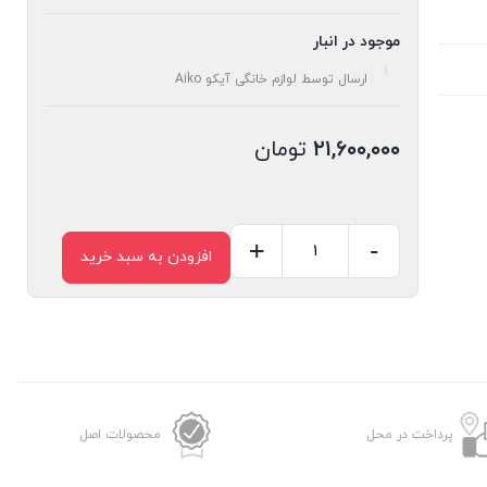
موجود در انبار
ارسال توسط لوازم خانگی آیکو Aiko
۲۱,۶۰۰,۰۰۰
تومان
+
-
افزودن به سبد خرید
اتو
ایستاده
حرفه
ای
آیکو
مدل
پرداخت در محل
محصولات اصل
AK521GS
عدد