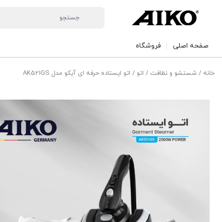
صفحه اصلی
فروشگاه
خانه
/
شستشو و نظافت
/
اتو
/ اتو ایستاده حرفه ای آیکو مدل AK521GS