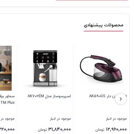
محصولات پیشنهادی
همزن دستی آیکو
گوشت کوب برقی آیکو مدل
مدلAK251HM
AK292HB
01TO
موجود در انبار
موجود در انبار
موجود
۰۰۰
۱۳,۴۴۰,۰۰۰
۵,۴۲۴,۰۰۰
تومان
تومان