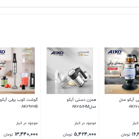
آون توستر(38 لیتر )آیکو مدل
زودپز آیکو مدل AK481PC
همزن کاسه دار AK261SM
AK1
 در انبار
موجود در انبار
موجود در انبار
۱۴,۴۰۰,۰۰۰
۱۶,۳۲۰,۰۰۰
۱۲,۲۴۰,
تومان
تومان
توم