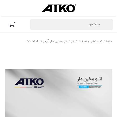
خانه
/
شستشو و نظافت
/
اتو
/ اتو مخزن دار آیکو AK350GS