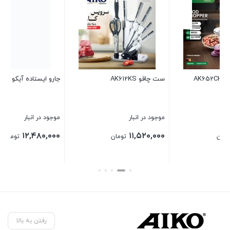
جارو ایستاده آیکو مدل AK640VC
سرخ کن آیکو مدل AK477FR
موجود در انبار
موجود در انبار
۲۲,۲۴۰,۰۰۰
۱۲,۴۸۰,۰۰۰
تومان
تومان
بستن
بستن
رفتن به بالا