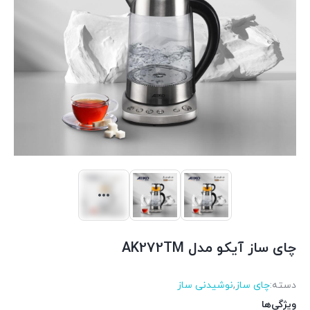
چای ساز آیکو مدل AK272TM
دسته:
چای ساز
,
نوشیدنی ساز
ویژگی‌ها