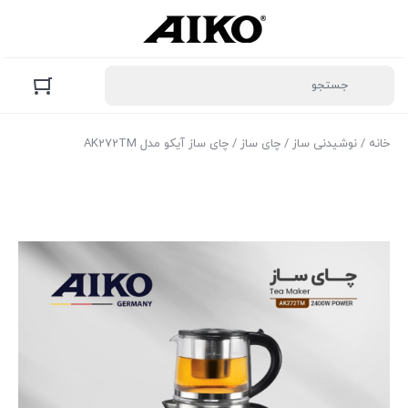
خانه
/
نوشیدنی ساز
/
چای ساز
/ چای ساز آیکو مدل AK272TM