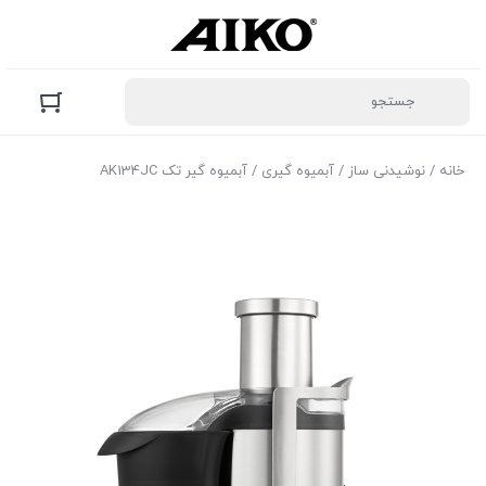
خانه
/
نوشیدنی ساز
/
آبمیوه گیری
/ آبمیوه گیر تک AK134JC