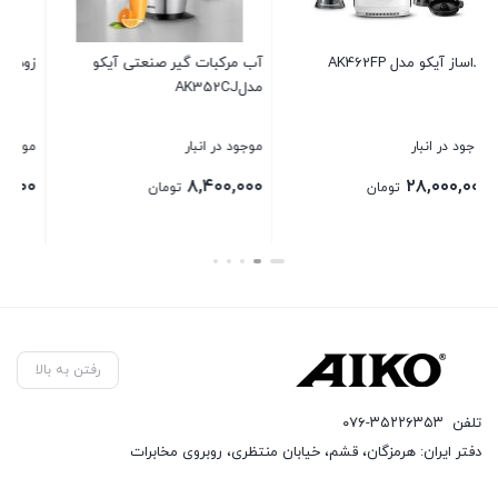
تی آیکو
زودپز AK501PC
آب سرد کن آیکو مدل AK450WD
موجود در انبار
موجود در انبار
۱۵,۹۸۰,۰۰۰
۹,۷۶۰,۰۰۰
تومان
تومان
بستن
بستن
رفتن به بالا
تلفن
۰۷۶-۳۵۲۲۶۳۵۳
دفتر ایران: هرمزگان، قشم، خیابان منتظری، روبروی مخابرات