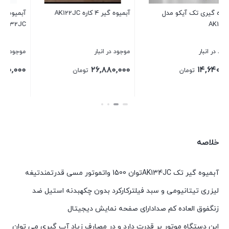
آبمیوه گیری تک آیکو مدل
آبمیوه گیری 4 کاره آیکو مدل
AK120JC
AK132JC
موجود در انبار
موجود در انبار
۱۹,۶۸۰,۰۰۰
۱۸,۲۴۰,۰۰۰
تومان
تومان
بستن
بستن
خلاصه
آبمیوه گیر تک AK134JCتوان 1500 واتموتور مسی قدرتمندتیغه
لیزری تیتانیومی و سبد فیلترکارکرد بدون چکهبدنه استیل ضد
زنگفوق العاده کم صدادارای صفحه نمایش دیجیتال
این دستگاه موتور پر قدرت دارد و در مصارف زیاد آب گیری می توان