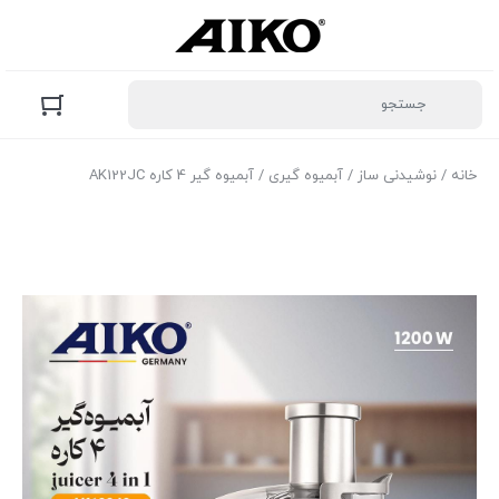
خانه
/
نوشیدنی ساز
/
آبمیوه گیری
/ آبمیوه گیر 4 کاره AK122JC