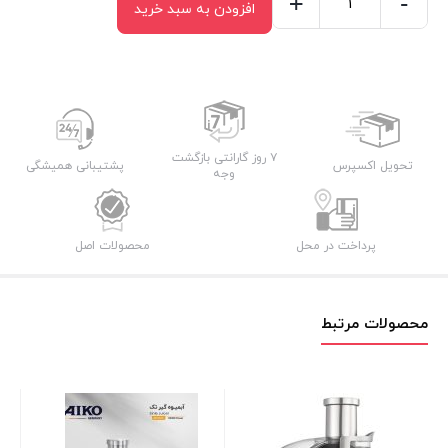
+
-
افزودن به سبد خرید
آبمیوه
گیر
4
کاره
AK122JC
عدد
۷ روز گارانتی بازگشت
تحویل اکسپرس
پشتیبانی همیشگی
وجه
پرداخت در محل
محصولات اصل
محصولات مرتبط