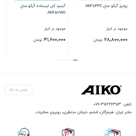
زودپز آیکو مدل AK484PC
آبسرد کن ایستاده آیکو مدل
اسپرس
AK452WD
موجود در انبار
موجود در انبار
موج
۰۰
۴۱,۶۰۰,۰۰۰
۲۸,۸۰۰,۰۰۰
تومان
تومان
بستن
بستن
بست
رفتن به بالا
تلفن
۰۷۶-۳۵۲۲۶۳۵۳
دفتر ایران: هرمزگان، قشم، خیابان منتظری، روبروی مخابرات