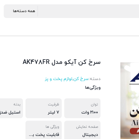
سرخ کن آیکو مدل AK478FR
دسته:
سرخ کن
,
لوازم پخت و پز
ویژگی‌ها
توان
ظرفیت
بدنه
۲۱۰۰ وات
۷ لیتر
استیل ضدز
صفحه نمایش
ویژگی ها
دیجیتال
قابلیت پخت بدون روغن، دارای ۱۰عملکرد آماده پخت و‌پز، دارای فیلتر چربی و بو غذا