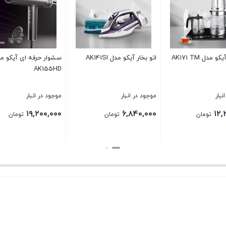
و مدل AK141SI
سشوار حرفه ای آیکو مدل
ساندویچ ساز 2 کاره AK202SM
AK155HD
انبار
موجود در انبار
موجود در انبار
۱۳,۶۰۰,۰۰۰
۱۹,۲۰۰,۰۰۰
۶,۸
تومان
تومان
تومان
بستن
بستن