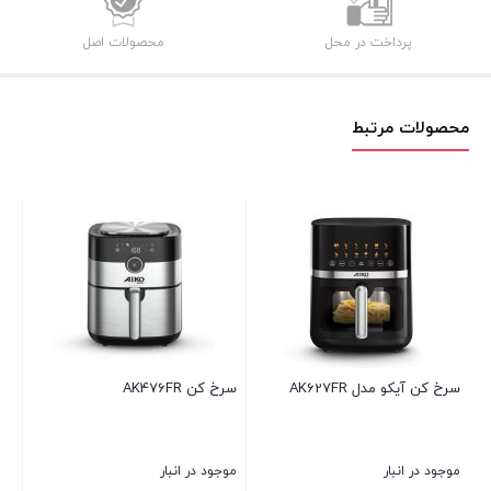
پرداخت در محل
محصولات اصل
محصولات مرتبط
AK627
سرخ کن AK476FR
سرخ کن آیکو مدل AK478FR
موجود در انبار
موجود در انبار