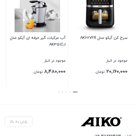
یکو مدل AK627FR
آب مرکبات گیر حرفه ای آیکو مدل
خردکن AK217CH
AK351CJ
ر انبار
موجود در انبار
موجود در انبار
۷,۸۰۰,۰۰۰
۸,۴۸۰,۰۰۰
۲۰,۱۶
تومان
تومان
ت
بستن
بستن
رفتن به بالا