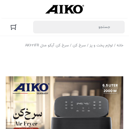
خانه
/
لوازم پخت و پز
/
سرخ کن
/ سرخ کن آیکو مدل AK621FR