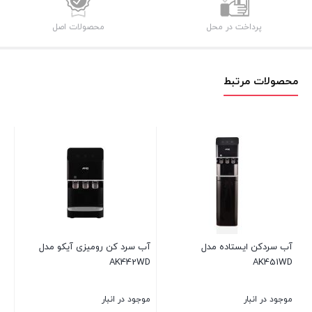
پرداخت در محل
محصولات اصل
محصولات مرتبط
تاده مدل
آب سرد کن رومیزی آیکو مدل
آبسرد کن ایستاده آیک
AK452WD
AK442WD
موجود در انبار
موجود در انبار