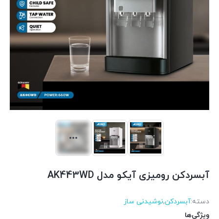
آبسردکن رومیزی آیکو مدل AK443WD
دسته:
آبسردکن
,
نوشیدنی ساز
ویژگی‌ها