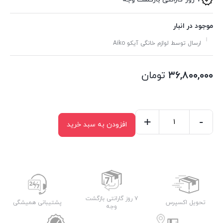
موجود در انبار
ارسال توسط لوازم خانگی آیکو Aiko
۳۶,۸۰۰,۰۰۰
تومان
+
-
افزودن به سبد خرید
آبسردکن
رومیزی
آیکو
مدل
AK443WD
عدد
۷ روز گارانتی بازگشت
تحویل اکسپرس
پشتیبانی همیشگی
وجه