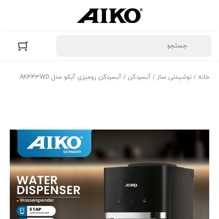
خانه
/
نوشیدنی ساز
/
آبسردکن
/ آبسردکن رومیزی آیکو مدل AK443WD