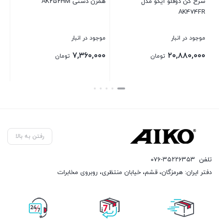
سرخ کن دوقلو آیکو مدل
همزن دستی AK252HM
سشو
AK474FR
موجود در انبار
موجود در انبار
موج
۰۰
۷,۳۶۰,۰۰۰
۲۰,۸۸۰,۰۰۰
تومان
تومان
بستن
بستن
بست
رفتن به بالا
تلفن
۰۷۶-۳۵۲۲۶۳۵۳
دفتر ایران: هرمزگان، قشم، خیابان منتظری، روبروی مخابرات