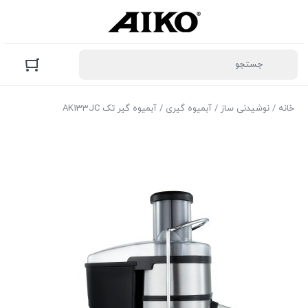
خانه
/
نوشیدنی ساز
/
آبمیوه گیری
/ آبمیوه گیر تک AK133JC