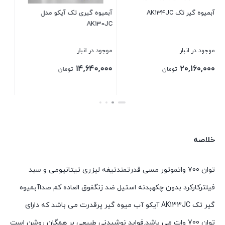
 آیکو مدل
آبمیوه گیر 4 کاره AK122JC
آبمیوه گیری 4 ک
AK120JC
موجود در انبار
موجود در انبار
۱۹,۶۸۰,۰۰۰
۲۶,۸۸۰,۰۰۰
ومان
تومان
تومان
بستن
بستن
خلاصه
توان 700 واتموتور مسی قدرتمندتیغه لیزری تیتانیومی و سبد
فیلترکارکرد بدون چکهبدنه استیل ضد زنگفوق العاده کم صداآبمیوه
گیر تک AK133JC آیکو آب میوه گیر پرقدرت می باشد که دارای
توان 700 وات می باشد.فواید نوشیدنی طبیعی بر همگان روشن است