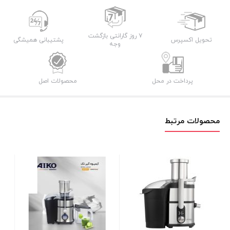
AK133JC
عدد
۷ روز گارانتی بازگشت
تحویل اکسپرس
پشتیبانی همیشگی
وجه
پرداخت در محل
محصولات اصل
محصولات مرتبط