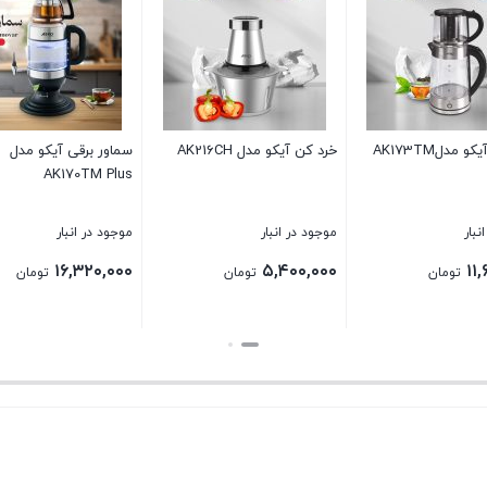
پلوپز هوشمند آیکو مدل
خردکن آیکو مدلAK215CH
ج
C
AK276RC
موجود در انبار
موجود در انبار
مو
۰
۶,۰۰۰,۰۰۰
۱۹,۲۰۰,۰۰۰
تومان
تومان
بستن
بستن
بس