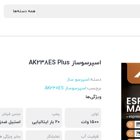
اسپرسوساز AK238ES Plus
دسته:
اسپرسو ساز
برچسب:
اسپرسوساز AK238ES
ویژگی‌ها
توان
پمپ
جنس فیلتر
۱۵۰۰ وات
۲۰ بار ایتالیایی
ظرفیت آب
نمایشگر
سایر ویژگی ها