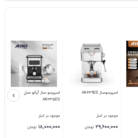
وساز AK238EM
اسپرسو ساز آیکو مدل
اسپرسوساز حرفه 
AK234ES
مدلAK233ES
۵
د در انبار
موجود در انبار
موجود در انبار
۲۰,۶۴۰,۰۰۰
۲۵,۹۲۰,۰۰۰
۲۶,۲۴۰,
تومان
تومان
تو