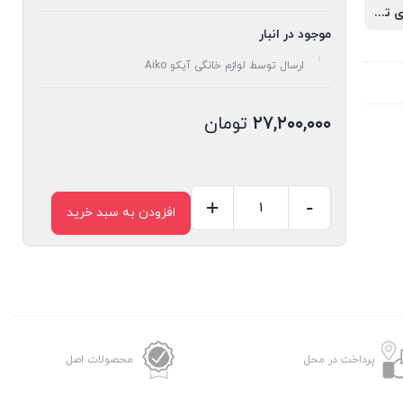
فوم خامه ای تا۷۵٪، قابلیت کف دار کردن شیر، دارای قاشق اندازه گیری
موجود در انبار
ارسال توسط لوازم خانگی آیکو Aiko
۲۷,۲۰۰,۰۰۰
تومان
+
-
افزودن به سبد خرید
اسپرسوساز
AK238ES
Plus
عدد
پرداخت در محل
محصولات اصل