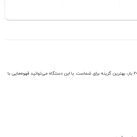
بستن
بستن
آیا به دنبال یک دستگاه اسپرسوساز با کیفیت بالا برای تهیه قهوه‌ای عالی هستید؟اسپرسوساز AK238EM Plus با قدرت موتور 1500 وات و فشار بخار 20 بار، بهترین گزینه برای شماست. با این دستگاه می‌توانید قهوه‌هایی با