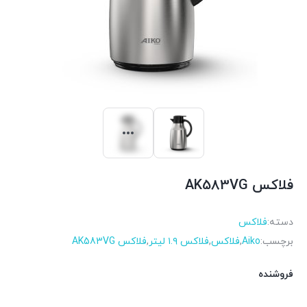
فلاکس AK583VG
دسته:
فلاکس
برچسب:
Aiko
,
فلاکس
,
فلاکس ۱.۹ لیتر
,
فلاکس AK583VG
فروشنده