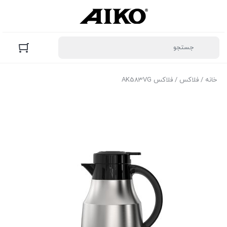
خانه
/
فلاکس
/ فلاکس AK583VG