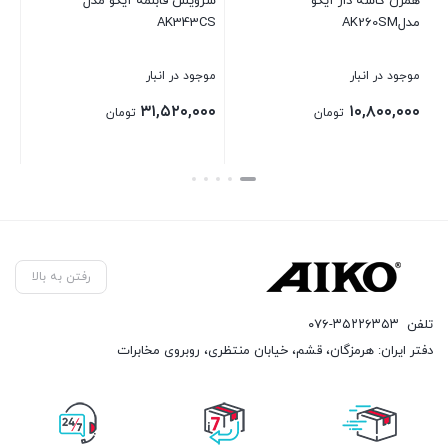
همزن کاسه دار آیکو
سرویس قابلمه آیکو مدل
ساندوی
مدلAK260SM
AK343CS
191SM
موجود در انبار
موجود در انبار
موجود د
۰,۰۰۰
۳۱,۵۲۰,۰۰۰
۱۰,۸۰۰,۰۰۰
تومان
تومان
بستن
بستن
بستن
رفتن به بالا
تلفن
۰۷۶-۳۵۲۲۶۳۵۳
دفتر ایران: هرمزگان، قشم، خیابان منتظری، روبروی مخابرات