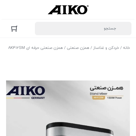
خانه
/
خردکن و غذاساز
/
همزن صنعتی
/ همزن صنعتی حرفه ای AK412SM