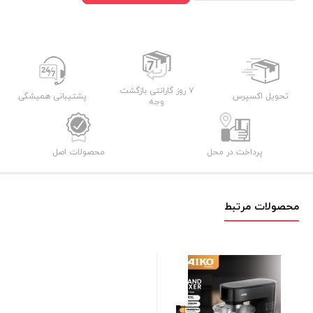
صنعتی
حرفه
ای
AK412SM
عدد
۷ روز گارانتی بازگشت
تحویل اکسپرس
پشتیبانی همیشگی
وجه
پرداخت در محل
محصولات اصل
محصولات مرتبط