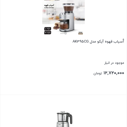
آُسیاب قهوه آیکو مدل AK395CG
موجود در انبار
۱۲,۷۲۰,۰۰۰
تومان
بستن