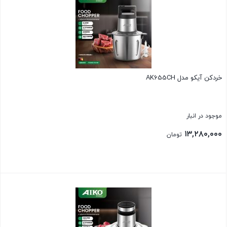
خردکن آیکو مدل AK655CH
موجود در انبار
۱۳,۲۸۰,۰۰۰
تومان
بستن