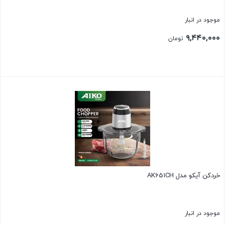
موجود در انبار
۹,۴۴۰,۰۰۰
تومان
بستن
خردکن آیکو مدل AK651CH
موجود در انبار