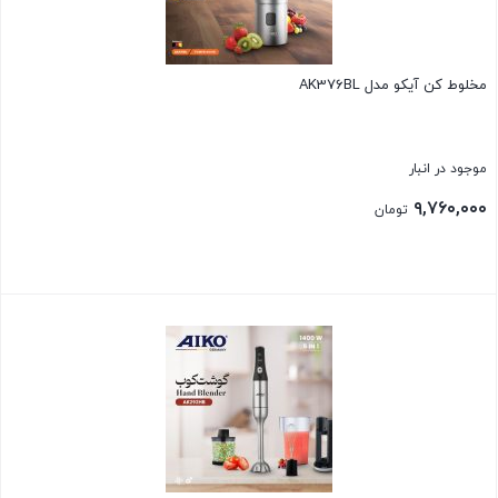
مخلوط کن آیکو مدل AK376BL
موجود در انبار
۹,۷۶۰,۰۰۰
تومان
بستن