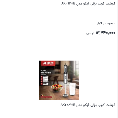
گوشت کوب برقی آیکو مدل AK292HB
موجود در انبار
۱۳,۴۴۰,۰۰۰
تومان
بستن
گوشت کوب برقی آیکو مدل AK284HB