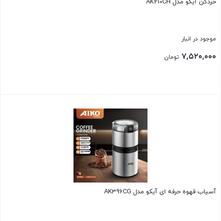
خردکن آیکو مدل AK210CH
موجود در انبار
۷,۵۲۰,۰۰۰
تومان
بستن
آسیاب قهوه حرفه ای آیکو مدل AK396CG