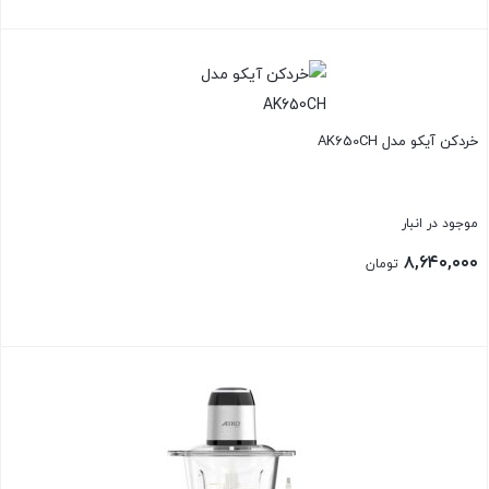
بستن
خردکن آیکو مدل AK650CH
موجود در انبار
۸,۶۴۰,۰۰۰
تومان
بستن