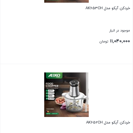
خردکن آیکو مدل AK653CH
موجود در انبار
۱۱,۰۴۰,۰۰۰
تومان
بستن
خردکن آیکو مدل AK652CH