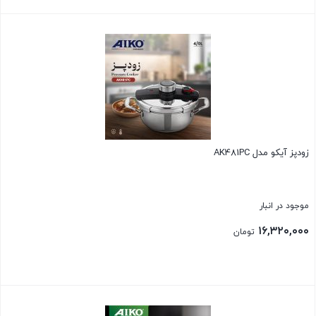
بستن
زودپز آیکو مدل AK481PC
موجود در انبار
۱۶,۳۲۰,۰۰۰
تومان
بستن