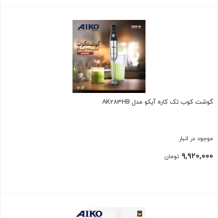
بستن
گوشت کوب تک کاره آیکو مدل AK283HB
موجود در انبار
۹,۹۲۰,۰۰۰
تومان
بستن