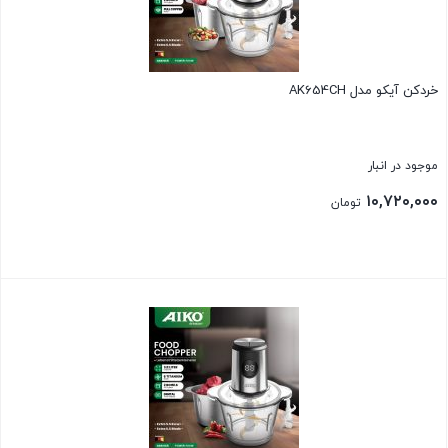
خردکن آیکو مدل AK654CH
موجود در انبار
۱۰,۷۲۰,۰۰۰
تومان
بستن