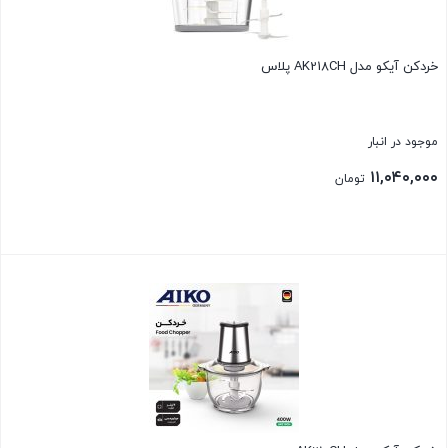
خردکن آیکو مدل AK218CH پلاس
موجود در انبار
۱۱,۰۴۰,۰۰۰
تومان
بستن