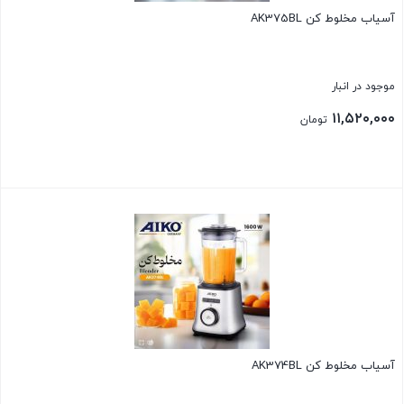
آسیاب مخلوط کن AK375BL
موجود در انبار
۱۱,۵۲۰,۰۰۰
تومان
بستن
آسیاب مخلوط کن AK374BL