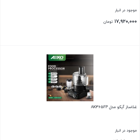
موجود در انبار
۱۷,۹۲۰,۰۰۰
تومان
بستن
غذاساز آیکو مدل AK465FP
موجود در انبار