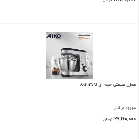
تومان
بستن
همزن صنعتی حرفه ای AK412SM
موجود در انبار
۲۶,۱۶۰,۰۰۰
تومان