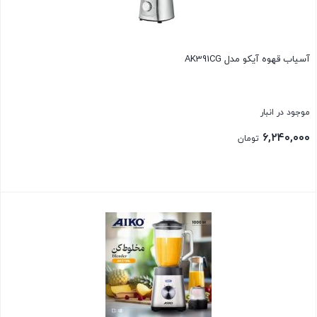
آسیاب قهوه آیکو مدل AK391CG
موجود در انبار
۶,۲۴۰,۰۰۰
تومان
بستن