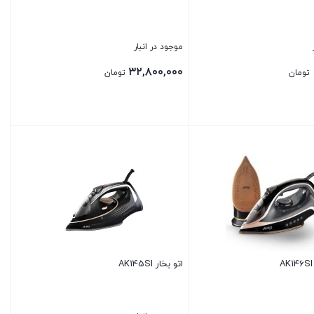
موجود در انبار
۳۲,۸۰۰,۰۰۰
تومان
تومان
بستن
اتو بخار AK145SI