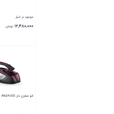
موجود در انبار
۱۲,۴۸۰,۰۰۰
تومان
بستن
اتو مخزن دار AK590GS