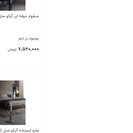
سشوار حرفه ای آیکو مدل 154HD
موجود در انبار
۷,۵۲۰,۰۰۰
تومان
بستن
جارو ایستاده آیکو مدل AK640VC