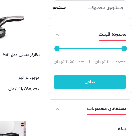
جستجو
جستجو
برای:
محدوده قیمت
بخارگر دستی مدل ۶۰۳
حداقل
حداكثر
40,000,000 تومان
|
2,550,000 تومان
قیمت
قيمت
موجود در انبار
صافی
۱۱,۶۸۰,۰۰۰
تومان
دسته‌های محصولات
بستن
پنکه