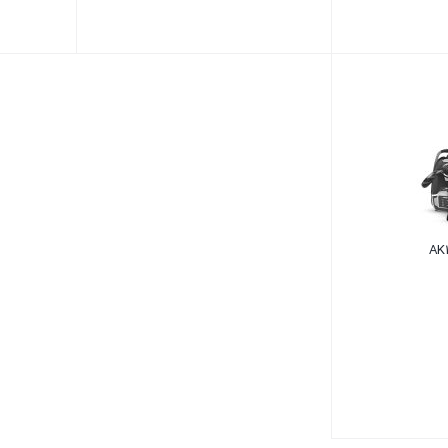
بستن
بستن