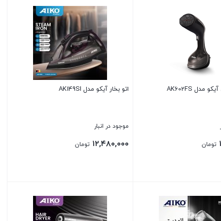
 مدل AK602FS
اتو بخار آیکو مدل AK149SI
موجود در انبار
۱۲,۴۸۰,۰۰۰
تومان
تومان
بستن