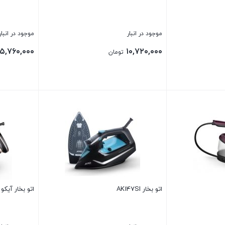
موجود در انبار
موجود در انبار
۵,۷۶۰,۰۰۰
۱۰,۷۲۰,۰۰۰
تومان
بستن
بستن
اتو بخار AK147SI
اتو بخار آیکو AK146SI