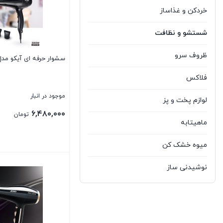
خردکن و غذاساز
شستشو و نظافت
ظروف سرو
سشوار حرفه ای آیکو مدل 151HD
فلاکس
موجود در انبار
لوازم پخت و پز
۶,۴۸۰,۰۰۰
تومان
ماهیتابه
میوه خشک کن
بستن
نوشیدنی ساز