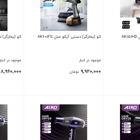
AK
اتو (بخارگر) دستی آیکو مدل AK601FS
اتو (بخارگر) دست
موجود در انبار
موجود در انبار
۸,۹۶۰,۰۰۰
۹,۹۲۰,۰۰۰
تومان
بستن
بستن