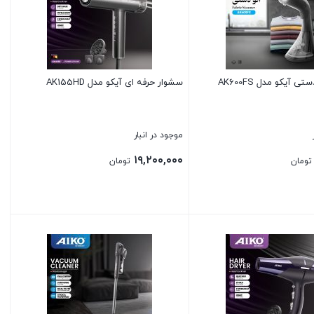
ی آیکو مدل AK600FS
سشوار حرفه ای آیکو مدل AK155HD
موجود در انبار
۱۹,۲۰۰,۰۰۰
تومان
تومان
بستن