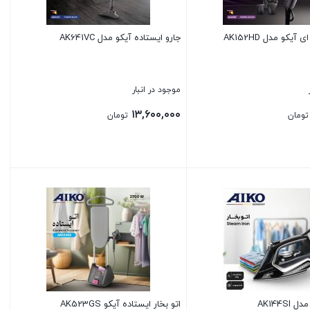
یکو مدل AK152HD
جارو ایستاده آیکو مدل AK641VC
موجود در انبار
۱۳,۶۰۰,۰۰۰
تومان
تومان
بستن
AK144SI
اتو بخار ایستاده آیکو AK523GS