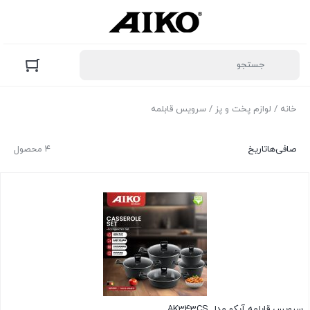
خانه
/
لوازم پخت و پز
/ سرویس قابلمه
صافی‌ها
تاریخ
۴ محصول
سرویس قابلمه آیکو مدل AK343CS