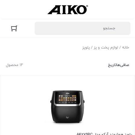
خانه
/
لوازم پخت و پز
/ پلوپز
صافی‌ها
تاریخ
۱۲ محصول
پلوپز هوشمند آیکو مدل AK279RC