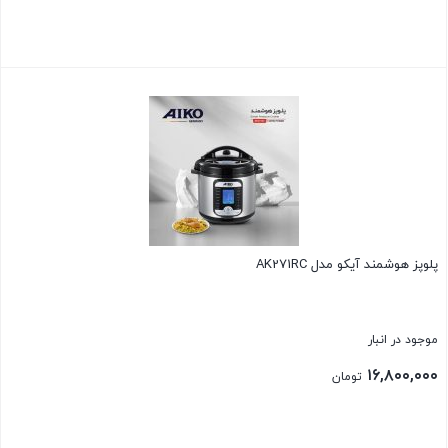
بستن
پلوپز هوشمند آیکو مدل AK271RC
موجود در انبار
۱۶,۸۰۰,۰۰۰
تومان