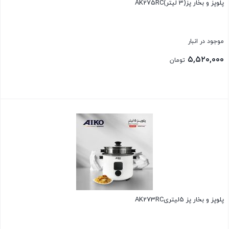
پلوپز و بخار پز(3 لیتر)AK275RC
موجود در انبار
۵,۵۲۰,۰۰۰
تومان
بستن
پلوپز و بخار پز 5لیتریAK273RC