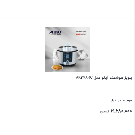
بستن
پلوپز هوشمند آیکو مدل AK278RC
موجود در انبار
۱۹,۶۸۰,۰۰۰
تومان