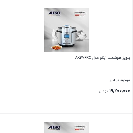
بستن
پلوپز هوشمند آیکو مدل AK276RC
موجود در انبار
۱۹,۲۰۰,۰۰۰
تومان
بستن