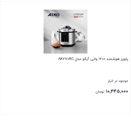
بستن
پلوپز هوشمند 1200 واتی آیکو مدل AK270RC
موجود در انبار
۱۰,۴۴۵,۰۰۰
تومان
بستن