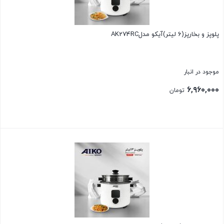
پلوپز و بخارپز(6 لیتر)آیکو مدلAK274RC
موجود در انبار
۶,۹۶۰,۰۰۰
تومان
بستن