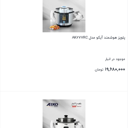
پلوپز هوشمند آیکو مدل AK277RC
موجود در انبار
۱۹,۶۸۰,۰۰۰
تومان
بستن