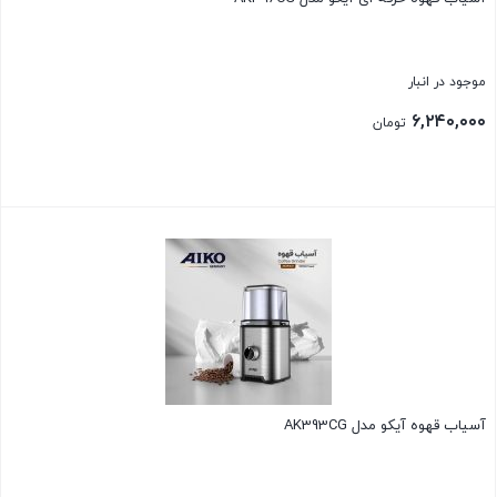
موجود در انبار
۶,۲۴۰,۰۰۰
تومان
بستن
آسیاب قهوه آیکو مدل AK393CG