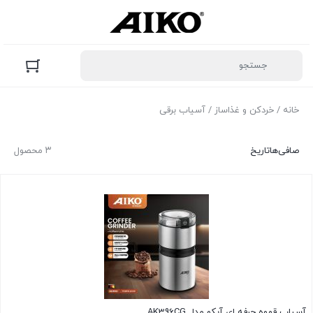
خانه
/
خردکن و غذاساز
/ آسیاب برقی
صافی‌ها
تاریخ
۳ محصول
آسیاب قهوه حرفه ای آیکو مدل AK396CG