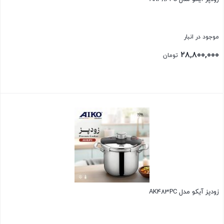
موجود در انبار
۲۸,۸۰۰,۰۰۰
تومان
بستن
زودپز آیکو مدل AK483PC