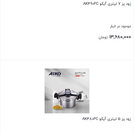
زود پز 7 لیتری آیکو AK490PC
موجود در انبار
۱۳,۶۸۰,۰۰۰
تومان
بستن
زود پز 5 لیتری آیکو AK480PC