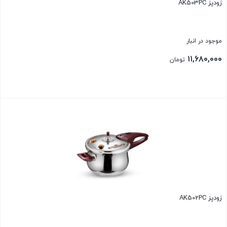
زودپز AK503PC
موجود در انبار
۱۱,۶۸۰,۰۰۰
تومان
بستن
زودپز AK502PC