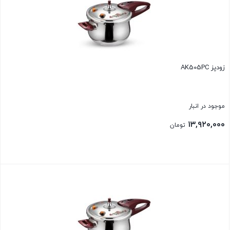
زودپز AK505PC
موجود در انبار
۱۳,۹۲۰,۰۰۰
تومان
بستن