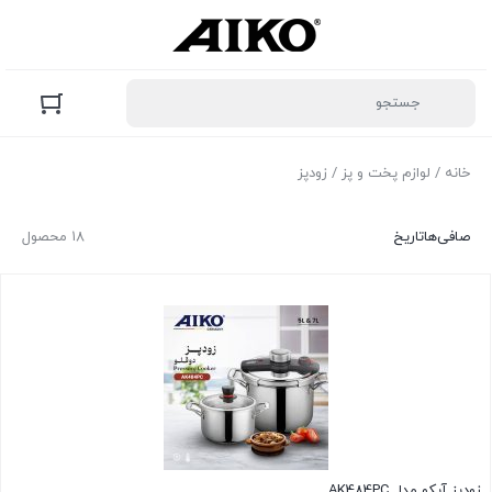
خانه
/
لوازم پخت و پز
/ زودپز
صافی‌ها
تاریخ
۱۸ محصول
زودپز آیکو مدل AK484PC