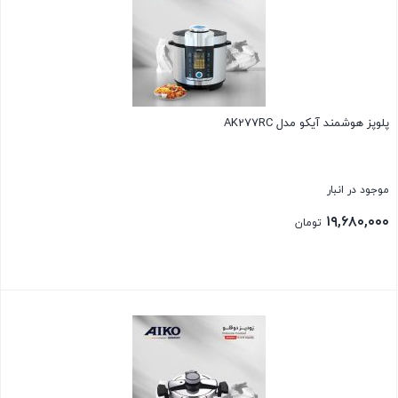
پلوپز هوشمند آیکو مدل AK277RC
موجود در انبار
۱۹,۶۸۰,۰۰۰
تومان
بستن