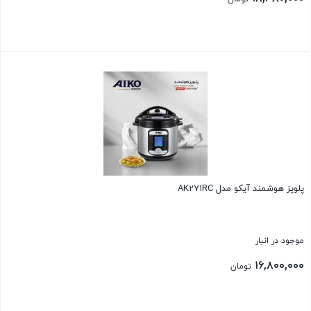
بستن
پلوپز هوشمند آیکو مدل AK271RC
موجود در انبار
۱۶,۸۰۰,۰۰۰
تومان