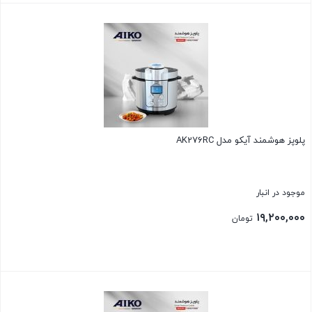
بستن
پلوپز هوشمند آیکو مدل AK276RC
موجود در انبار
۱۹,۲۰۰,۰۰۰
تومان
بستن