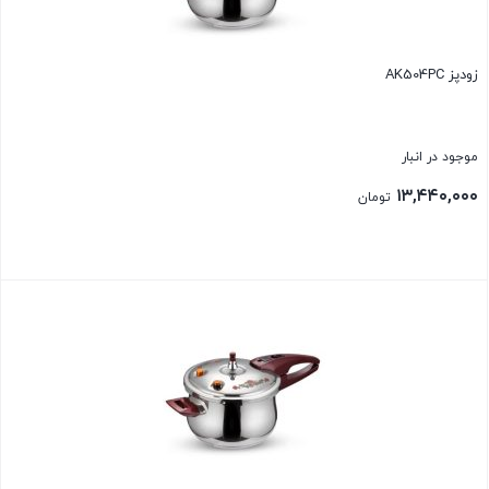
زودپز AK504PC
موجود در انبار
۱۳,۴۴۰,۰۰۰
تومان
بستن