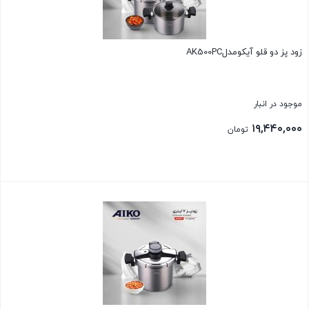
زود پز دو قلو آیکومدلAK500PC
موجود در انبار
۱۹,۴۴۰,۰۰۰
تومان
بستن