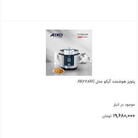
بستن
پلوپز هوشمند آیکو مدل AK278RC
موجود در انبار
۱۹,۶۸۰,۰۰۰
تومان