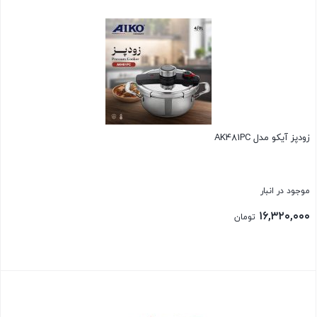
بستن
زودپز آیکو مدل AK481PC
موجود در انبار
۱۶,۳۲۰,۰۰۰
تومان
بستن