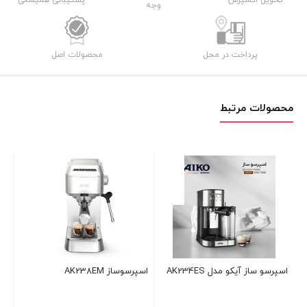
وجه
پرداخت در محل
محصولات اصل
محصولات مرتبط
اسپرسو ساز آیکو مدل AK234ES
اسپرسوساز AK238EM
فلاک