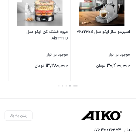
و مدل
سرخ کن آیکو مدل AK471FR
سماور برقی
Plus
موجود در انبار
موجود در انبار
۱۶,۳۲۰,۰۰۰
۱۲,۲۴۰,۰۰۰
ان
تومان
تومان
بستن
بستن
رفتن به بالا
تلفن
۰۷۶-۳۵۲۲۶۳۵۳