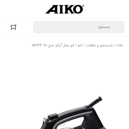
خانه
/
شستشو و نظافت
/
اتو
/ اتو بخار آیکو مدل AK144 SI