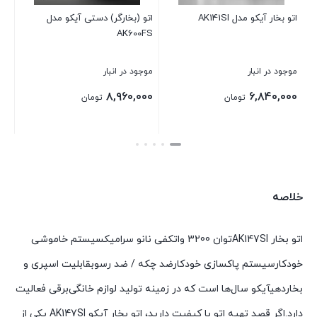
گر) دستی آیکو مدل
اتو مخزن دار آیکو AK350GS
اتو بخار AK145SI
نبار
موجود در انبار
موجود در انبار
۶,۹۶۰,۰۰۰
۱۲,۹۶۰,۰۰۰
۸,
تومان
تومان
توم
بستن
بستن
خلاصه
اتو بخار AK147SIتوان 3200 واتکفی نانو سرامیکسیستم خاموشی
خودکارسیستم پاکسازی خودکارضد چکه / ضد رسوبقابلیت اسپری و
بخاردهیآیکو سال‌ها است که در زمینه تولید لوازم خانگی‌برقی فعالیت
دارد.اگر قصد تهیه اتو با کیفیت دارید، اتو بخار آیکو AK147SI یکی از