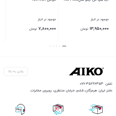
AK21
آب مرکبات گیر آیکو مدل
کتری برقی آیکو م
Ak353CJ Plus
در انبار
موجود در انبار
موجود در انبار
۷,۵۲۰,۰۰۰
۱۰,۲۴۰,۰۰۰
۷,۸۰۰
تومان
تومان
بستن
بستن
رفتن به بالا
تلفن
۰۷۶-۳۵۲۲۶۳۵۳
دفتر ایران: هرمزگان، قشم، خیابان منتظری، روبروی مخابرات