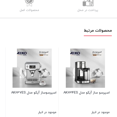
پرداخت در محل
محصولات اصل
محصولات مرتبط
ل AK234ES
اسپرسوساز آیکو مدل AK237ES
اسپرسوساز حرفه ای آی
مدلAK233ES
موجود در انبار
موجود در انبار