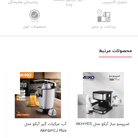
تحویل اکسپرس
پشتیبانی همیشگی
وجه
پرداخت در محل
محصولات اصل
محصولات مرتبط
AK
آب مرکبات گیر آیکو مدل
آبمیوه گیر تک AK133JC
Ak353CJ Plus