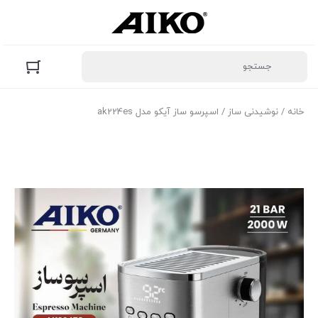
خانه
/
نوشیدنی ساز
/ اسپرسو ساز آیکو مدل ak224es