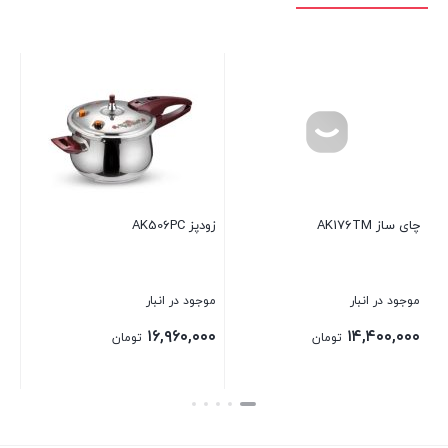
زودپز AK506PC
سرویس ق
AK340CS
موجود در انبار
موجود در انبار
۲۱,۸۴۰,۰۰۰
۱۶,۹۶۰,۰۰۰
تومان
تومان
تومان
بستن
بستن