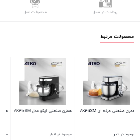
پرداخت در محل
محصولات اصل
محصولات مرتبط
AK
همزن کاسه دار AK261SM
همزن دستی AK252HM
موجود در انبار
موجود در انبار