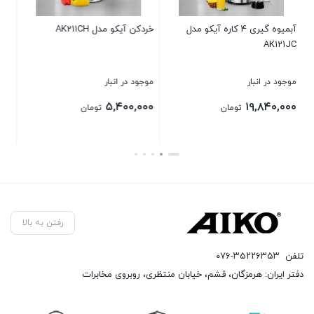
اتو بخار آیکو AK146SI
سرخ کن آیکو مدل AK470FR
موجود در انبار
موجود در انبار
۱۹,۲۰۰,۰۰۰
۸,۰۴۰,۰۰۰
تومان
تومان
بستن
بستن
رفتن به بالا
تلفن
۰۷۶-۳۵۲۲۶۳۵۳
دفتر ایران: هرمزگان، قشم، خیابان منتظری، روبروی مخابرات