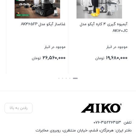
آیکو مدل AK465FP
زودپز AK504PC
خردکن آیکو مدل H
در انبار
موجود در انبار
موجود در انبار
۵,۴۰۰,۰۰۰
۱۳,۴۴۰,۰۰۰
۲۶,۵۶۰
تومان
تومان
بستن
بستن
رفتن به بالا
تلفن
۰۷۶-۳۵۲۲۶۳۵۳
دفتر ایران: هرمزگان، قشم، خیابان منتظری، روبروی مخابرات