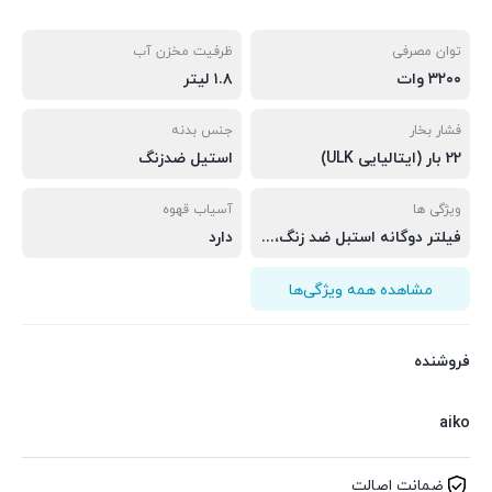
توان مصرفی
ظرفیت مخزن آب
۳۲۰۰ وات
۱.۸ لیتر
فشار بخار
جنس بدنه
22 بار (ایتالیایی ULK)
استیل ضدزنگ
ویژگی ها
آسیاب قهوه
فیلتر دوگانه استبل ضد زنگ، تکنولوژی PID کنترل دما با دقت بالا،سیستم گرمایشی دوگانه
دارد
مشاهده همه ویژگی‌ها
فروشنده
aiko
ضمانت اصالت