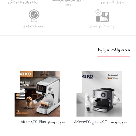
تحویل اکسپرس
پشتیبانی همیشگی
وجه
پرداخت در محل
محصولات اصل
محصولات مرتبط
 AK238ES Plus
اسپرسو ساز آیکو مدل AK236ES
اسپرسو ساز آیکو 