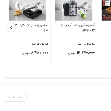
آبمیوه گیری تک آیکو مدل
ساندویچ ساز تک کاره AK191
تو
SM
AK130JC
موجود در انبار
موجود در انبار
مو
۰۰
۸,۴۸۰,۰۰۰
۱۴,۶۴۰,۰۰۰
تومان
تومان
بستن
بستن
بس
رفتن به بالا