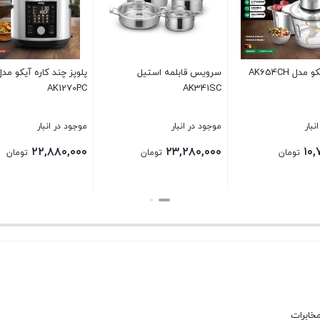
دل AK654CH
سرویس قابلمه استیل
پلوپز چند کاره آیکو مدل
AK1270PC
AK341SC
نبار
موجود در انبار
موجود در انبار
۲۲,۸۸۰,۰۰۰
۲۳,۲۸۰,۰۰۰
۱۰,
تومان
تومان
تومان
بستن
بستن
مخابرات