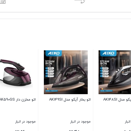
AK14
اتو بخار آیکو مدل AK149SI
اتو مخزن دار AK590GS
موجود در انبار
موجود در انبار