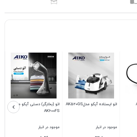
اتو ایستاده آیکو مدلAK520GS
اتو (بخارگر) دستی آیکو مدل
اتو بخار 147SI
AK600FS
موجود در انبار
موجود در انبار
موجود در