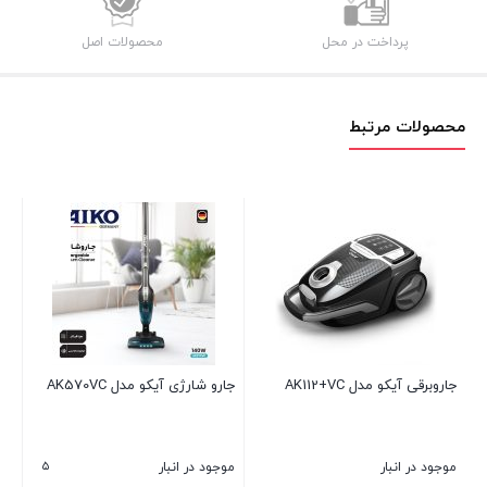
پرداخت در محل
محصولات اصل
محصولات مرتبط
AK
جارو شارژی آیکو مدل AK570VC
جارو ایستاده آیکو مدل AK641VC
۵
موجود در انبار
موجود در انبار