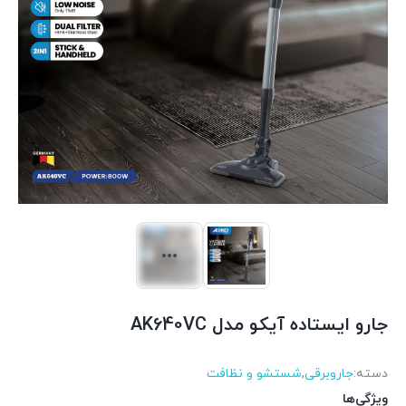
جارو ایستاده آیکو مدل AK640VC
دسته:
جاروبرقی
,
شستشو و نظافت
ویژگی‌ها