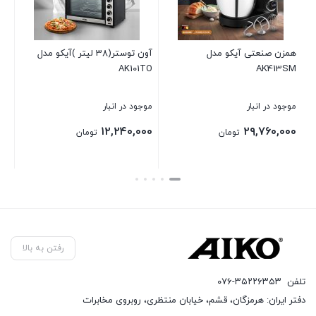
 آیکو مدل
آون توستر(38 لیتر )آیکو مدل
زودپز AK501PC
AK101TO
ر
موجود در انبار
موجود در انبار
۹,۷۶۰,۰۰۰
۱۲,۲۴۰,۰۰۰
۲
تومان
تومان
تومان
بستن
بستن
رفتن به بالا
تلفن
۰۷۶-۳۵۲۲۶۳۵۳
دفتر ایران: هرمزگان، قشم، خیابان منتظری، روبروی مخابرات