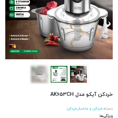
خردکن آیکو مدل AK653CH
دسته:
خردکن و غذاساز
,
خردکن
ویژگی‌ها