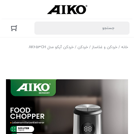
خانه
/
خردکن و غذاساز
/
خردکن
/ خردکن آیکو مدل AK653CH