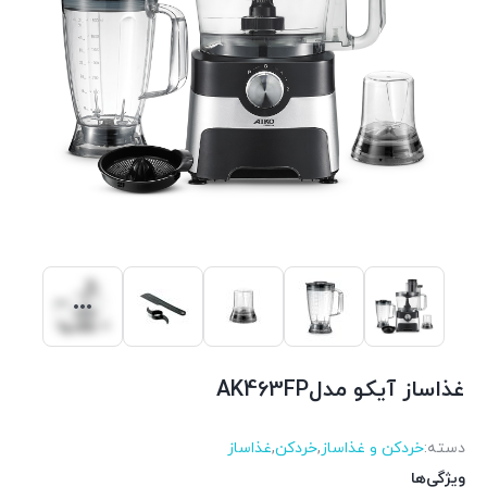
غذاساز آیکو مدلAK463FP
دسته:
خردکن و غذاساز
,
خردکن
,
غذاساز
ویژگی‌ها