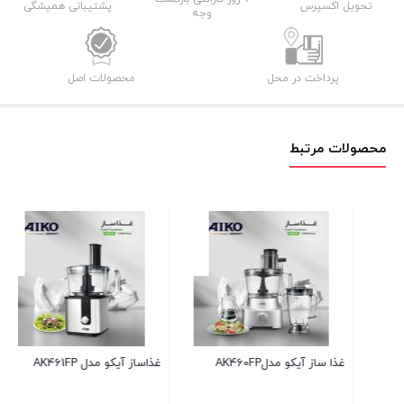
تحویل اکسپرس
پشتیبانی همیشگی
وجه
پرداخت در محل
محصولات اصل
محصولات مرتبط
غذاساز آیکو مدل AK461FP
غذاساز آیکو مدل AK462FP
خ