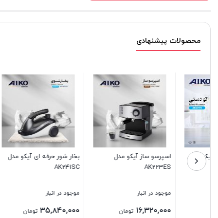
محصولات پیشنهادی
اسپرسو ساز آیکو مدل
بخار شور حرفه ای آیکو مدل
زودپز AK506PC
AK241SC
AK223ES
موجود در انبار
موجود در انبار
موجود در ا
,۹۶۰,۰۰۰
۳۵,۸۴۰,۰۰۰
۱۶,۳۲۰,۰۰۰
تومان
تومان