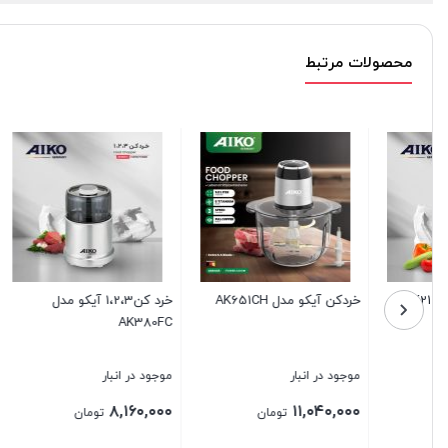
محصولات مرتبط
خردکن آیکو مدل AK651CH
خرد کن1،2،3 آیکو مدل
خردکن AK219CH
AK380FC
موجود در انبار
موجود در انبار
موجود در ا
,۱۲۰,۰۰۰
۸,۱۶۰,۰۰۰
۱۱,۰۴۰,۰۰۰
تومان
تومان