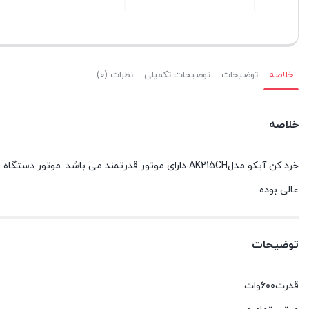
بستن
بستن
بستن
خلاصه
توضیحات
توضیحات تکمیلی
نظرات (۰)
خلاصه
خرد کن آیکو مدلAK215CH دارای موتور قدرتمند می ب
عالی بوده .
توضیحات
قدرت۶۰۰وات