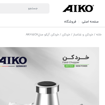
صفحه اصلی
فروشگاه
خانه
/
خردکن و غذاساز
/
خردکن
/ خردکن آیکو مدلAK215CH