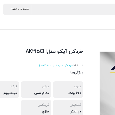
خردکن آیکو مدلAK215CH
دسته:
خردکن
,
خردکن و غذاساز
ویژگی‌ها
قدرت
موتور
تیغه
۶۰۰ وات
تمام مس
تیتانیوم
گنجایش
گریبکس
دو لیتر
فلزی