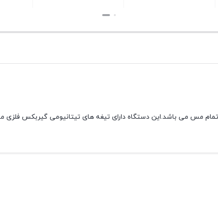
بستن
بستن
اشد .موتور دستگاه تمام مس می باشد.این دستگاه دارای تیغه های تیتانیومی گیربکس