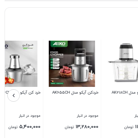
 AK218CH
خردکن آیکو مدل AK655CH
خرد کن آیکو مدل AK216CH
موجود در انبار
موجود در انبار
۵,۴۰۰,۰۰۰
۱۳,۲۸۰,۰۰۰
تومان
تومان