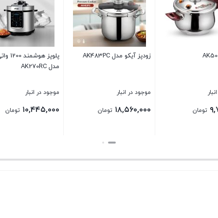
پلوپز هوشمند 1200 واتی آیکو
سرخ کن آیکو مدل AK473FR
AK270R
مدل AK340CS
جود در انبار
موجود در انبار
موجود در انبار
۲۱,۸۴۰,۰۰۰
۱۳,۲۰۰,۰۰۰
۱۰,۴۴۵,۰
تومان
تومان
ت
تن
بستن
بستن