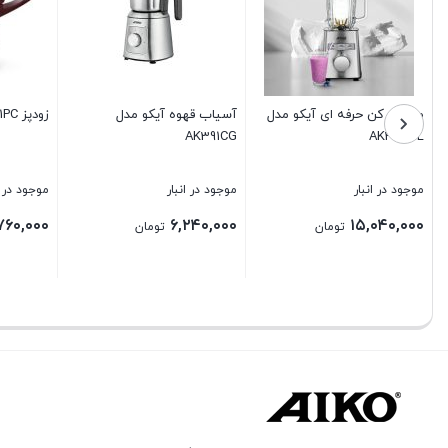
زودپز AK501PC
زودپز آیکو مدل AK483PC
مدل C
موجود در انبار
موجود در انبار
مو
۰۰
۱۸,۵۶۰,۰۰۰
۹,۷۶۰,۰۰۰
تومان
تومان
بستن
بستن
بس