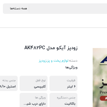
زودپز آیکو مدل AK482PC
دسته:
لوازم پخت و پز
,
زودپز
ویژگی‌ها
ظرفیت
نوع قفل
جنس بدنه
۶ لیتر
کلیپسی
استیل ۱۸/۱۰
جنس دستگیره
ویژگی ها
باکالیت
دارای درب شیشه ای و بخارپز