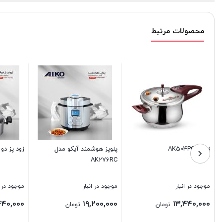
محصولات مرتبط
زود پز دو قلو آیکومدلAK500PC
پلوپز هوشمند آیکو مدل
پلوپز
271RC
AK278RC
موجود در انبار
موجود در انبار
موجود د
۰,۰۰۰
۱۹,۶۸۰,۰۰۰
۱۹,۴۴۰,۰۰۰
تومان
تومان