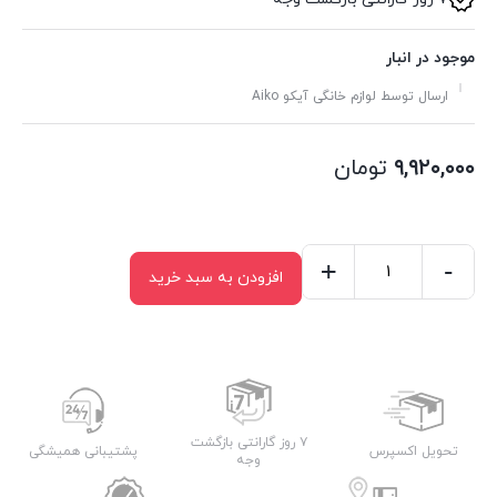
موجود در انبار
ارسال توسط لوازم خانگی آیکو Aiko
۹,۹۲۰,۰۰۰
تومان
+
-
افزودن به سبد خرید
سشوار
حرفه
ای
آیکو
مدل
AK152HD
۷ روز گارانتی بازگشت
تحویل اکسپرس
پشتیبانی همیشگی
وجه
عدد