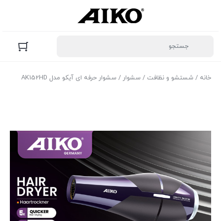
خانه
/
شستشو و نظافت
/
سشوار
/ سشوار حرفه ای آیکو مدل AK152HD