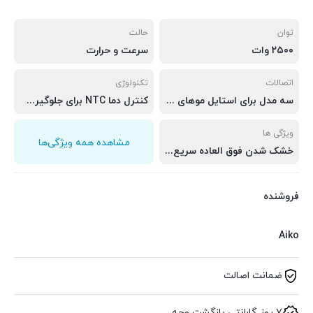
توان
حالت
۲۵۰۰ وات
سرعت و حرارت
اتصالات
تکنولوژی
سه مدل برای استایل موهای صاف، فر و موج دار
کنترل دما NTC برای جلوگیری از آسیب حرارتی
ویژگی ها
مشاهده همه ویژگی‌ها
خشک شدن فوق العاده سریع، متمرکز کننده برای مدل های صاف، محافظت ۵ برابری با میکروکاندیشنرها
فروشنده
Aiko
ضمانت اصالت
۷ روز گارانتی بازگشت وجه