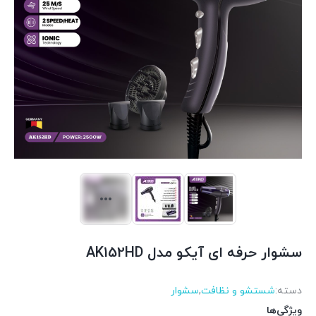
سشوار حرفه ای آیکو مدل AK152HD
دسته:
شستشو و نظافت
,
سشوار
ویژگی‌ها