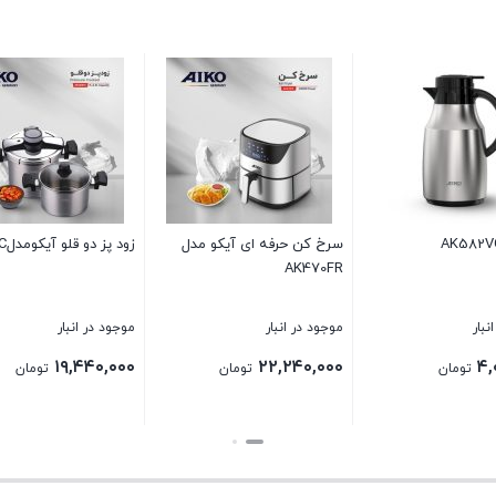
زود پز دو قلو آیکومدلAK500PC
اسپرسوساز آیکو مدل
زودپز AK504PC
AK237ES
موجود در انبار
موجود در انبار
موجود در ا
۴۴۰,۰۰۰
۲۰,۸۸۰,۰۰۰
۱۹,۴۴۰,۰۰۰
تومان
تومان
بستن
بستن
بستن