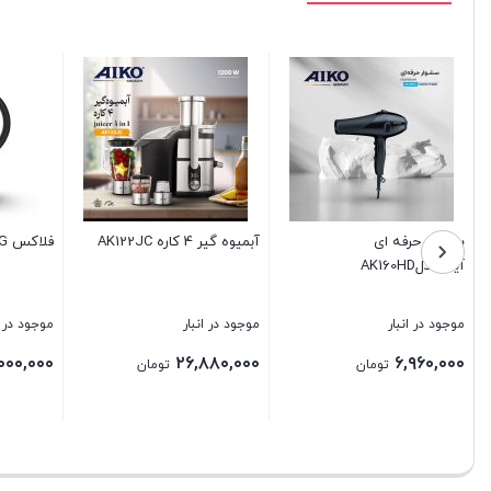
فلاکس AK582VG
سرخ کن حرفه ای آیکو مدل
AK470FR
موجود در انبار
موجود در انبار
۲۲,۲۴۰,۰۰۰
۴,۰۰۰,۰۰۰
مان
تومان
تومان
بستن
بستن