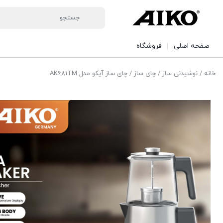
صفحه اصلی
فروشگاه
خانه
/
نوشیدنی ساز
/
چای ساز
/ چای ساز آیکو مدل AK681TM