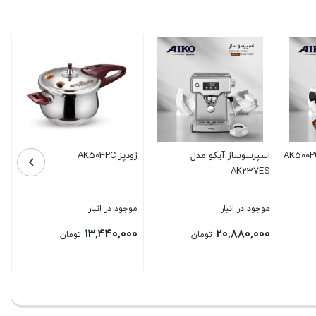
سرخ کن آیکو مدل AK477FR
زودپز AK506PC
نبار
موجود در انبار
موجود در انبار
۱۶,۹۶۰,۰۰۰
۲۲,۲۴۰,۰۰۰
۱۳,
تومان
تومان
تومان
بستن
بستن