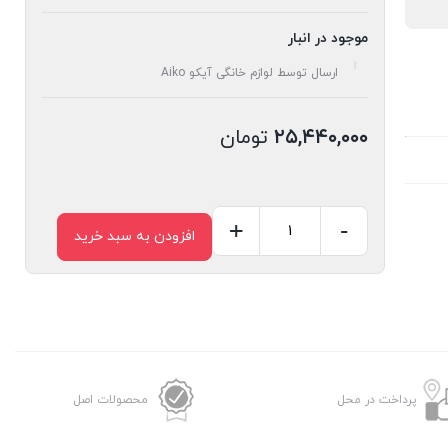
موجود در انبار
ارسال توسط لوازم خانگی آیکو Aiko
۲۵,۴۴۰,۰۰۰
تومان
+
-
افزودن به سبد خرید
چای
ساز
آیکو
مدل
AK681TM
عدد
پرداخت در محل
محصولات اصل