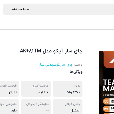
چای ساز آیکو مدل AK681TM
دسته:
چای ساز
,
نوشیدنی ساز
ویژگی‌ها
توان
ظرفیت کتری
ظرفیت قوری
۲۳۰۰ وات
۱.۷ لیتر
۱ لیتر
جنس فیلتر
نمایشگر دیجیتال
خاموشی خودک
استیل
دما
دارد