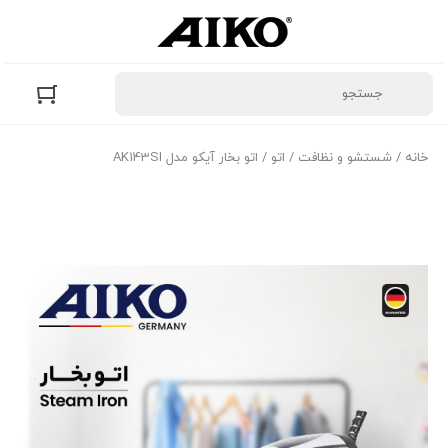
خانه
/
شستشو و نظافت
/
اتو
/ اتو بخار آیکو مدل AK143SI